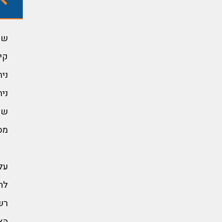
של
קי
נית
ני
שיח
מס
על
לה
רש
הא