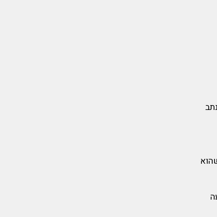
תב
שהוא
ה