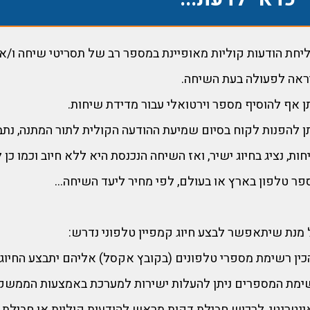
יחת הודעות קוליות מאופיינת במספר רב של תסריטי שיחה ו/או
ראה לפעולה בעת השיחה.
ן אף להוסיף מספר וירטואלי עבור מדידת שיחות.
תן להפנות לקוח בסיום שמיעת ההודעה הקולית לתור המתנה, נתב
ות, נציג בחיוג ישיר, ואז השיחה הנכנסת היא ללא חיוב וכמו כן 
פר טלפון בארץ או בעולם, לפי מחיר ליעד השיחה...
 מנת שיתאפשר לבצע חיוג קמפיין טלפוני נדרש:
כין רשימת מספרי טלפונים (בקובץ אקסל) אליהם יתבצע החיוג,
ימת המספרים ניתן להעלות ישירות למערכת באמצעות הממשק
ינטרנטי, לרכוש חבילת דקות מראש להודעות קוליות או חבילת