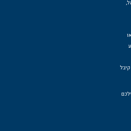
ל,
ו
ע
קיבל
ילכם