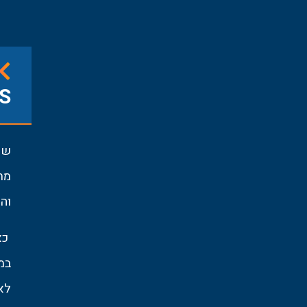
SMS לנמע
מת
וה
כא
במ
לא